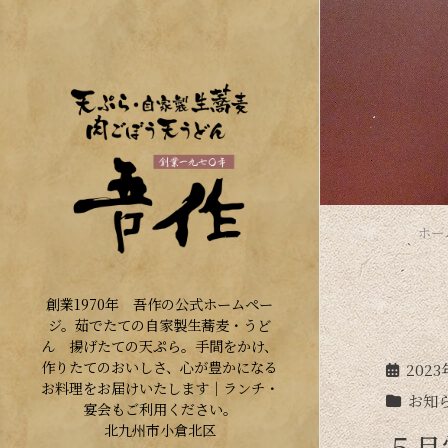
ホー
創業1970年 吾作の公式ホームペー
ジ。茹でたての自家製生蕎麦・うど
ん 揚げたての天ぷら。手間をかけ、
作りたてのおいしさ、心が豊かになる
202
お料理をお届けいたします｜ランチ・
お知
宴会もご利用ください。
５月