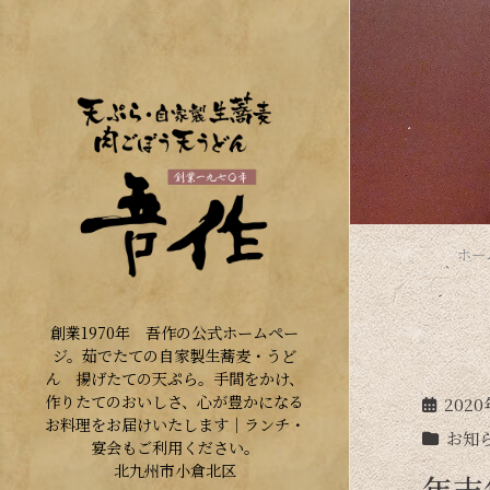
ホー
創業1970年 吾作の公式ホームペー
ジ。茹でたての自家製生蕎麦・うど
ん 揚げたての天ぷら。手間をかけ、
作りたてのおいしさ、心が豊かになる
2020
お料理をお届けいたします｜ランチ・
お知
宴会もご利用ください。
年末